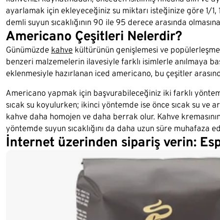
ayarlamak için ekleyeceğiniz su miktarı isteğinize göre 1/1, 1
demli suyun sıcaklığının 90 ile 95 derece arasında olmasına
Americano Çeşitleri Nelerdir?
Günümüzde
kahve
kültürünün genişlemesi ve popülerleşmesi 
benzeri malzemelerin ilavesiyle farklı isimlerle anılmaya b
eklenmesiyle hazırlanan iced americano, bu çeşitler arasınd
Americano yapmak için başvurabileceğiniz iki farklı yönte
sıcak su koyulurken; ikinci yöntemde ise önce sıcak su ve 
kahve daha homojen ve daha berrak olur. Kahve kremasının d
yöntemde suyun sıcaklığını da daha uzun süre muhafaza ede
İnternet üzerinden sipariş verin: E