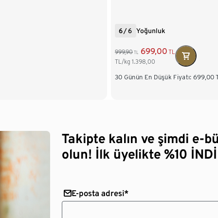
6
/
6
Yoğunluk
699,00
999,90
TL
TL
TL/kg
1.398,00
30 Günün En Düşük Fiyatı:
699,00
Takipte kalın ve şimdi e-b
olun! İlk üyelikte %10 İNDİ
E-posta adresi*