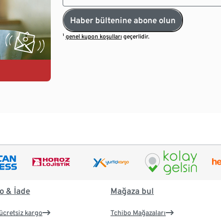
Haber bültenine abone olun
¹
genel kupon koşulları
geçerlidir.
o & İade
Mağaza bul
ücretsiz kargo
Tchibo Mağazaları