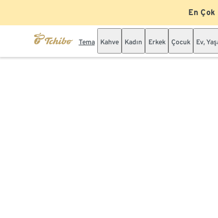
En Çok
Tema
Kahve
Kadın
Erkek
Çocuk
Ev, Ya