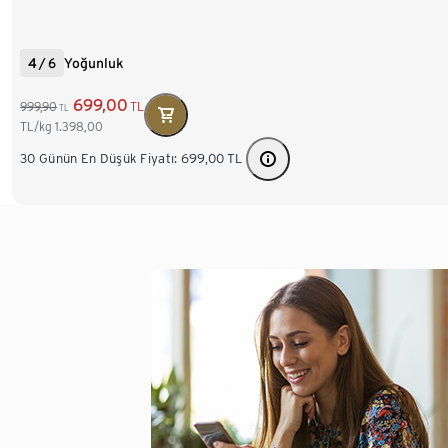
4
/
6
Yoğunluk
699,00
999,90
TL
TL
TL/kg
1.398,00
30 Günün En Düşük Fiyatı:
699,00
TL