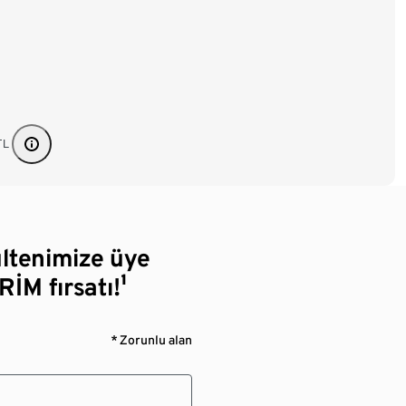
TL
ültenimize üye
RİM fırsatı!¹
* Zorunlu alan