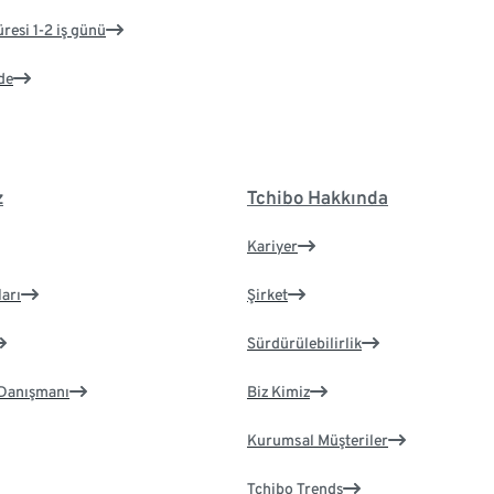
üresi 1-2 iş günü
de
z
Tchibo Hakkında
Kariyer
ları
Şirket
Sürdürülebilirlik
 Danışmanı
Biz Kimiz
Kurumsal Müşteriler
Tchibo Trends