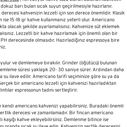
dokuz barı bulan sıcak suyun geçirilmesiyle hazırlanır.
 derecesi kahvenizin lezzeti için son derece önemlidir. Klasik
in ise 15-18 gr kahve kullanmanız yeterli olur. Americano
ıkta olacak şekilde ayarlamalısınız. Kahvenize süt eklemek
ısınız. Lezzetli bir kahve hazırlamak için önemli olan bir
r PH derecesinde olmasıdır. Hazırladığınız espressoya bire
iz.
oyulur ve demlemeye bırakılır. Grinder (öğütücü) bulunan
emleme süresi yaklaşık 20- 30 saniye sürer. Ardından daha
a su ilave edilir. Americano tarifi seçiminize göre su ya da
 Gerçek bir americano lezzeti için kahvenizi hazırladıktan
ntılar espressonun tadını sertleştirir.
 kendi americano kahvenizi yapabilirsiniz. Buradaki önemli
sertlik derecesi ve zamanlamadır. Bir fincan americano
tlı kaşığı kahve ekleyebilirsiniz. Demlenme bitince ise
ı oranda sıcak su ilave edin. Kahvenizin sertlik derecesini