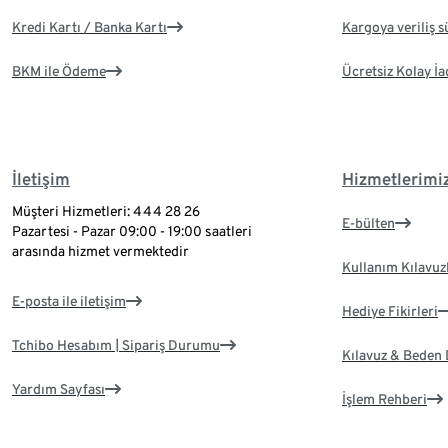
Kredi Kartı / Banka Kartı
Kargoya veriliş s
BKM ile Ödeme
Ücretsiz Kolay İa
İletişim
Hizmetlerimi
Müşteri Hizmetleri: 444 28 26
E-bülten
Pazartesi - Pazar 09:00 - 19:00 saatleri
arasında hizmet vermektedir
Kullanım Kılavuz
E-posta ile iletişim
Hediye Fikirleri
Tchibo Hesabım | Sipariş Durumu
Kılavuz & Beden
Yardım Sayfası
İşlem Rehberi