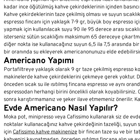
kadar ince öğütülmüş kahve çekirdeklerinin içinden basıncı 
Kahve çekirdeklerinin taze çekilmiş olması ve suyun sıcaklık
espresso fincanı için yaklaşık 7-9 gr, büyük boy espresso iç
yapmak için kullanılacak suyu 90 ile 95 derece arası sıcakl
isterseniz sütün sıcaklığını maksimum 65 dereceye çıkartmal
diğer nokta ise kullanacağınız suyun 6,5 ila 7,5 arasında bi
bir oranında su ekleyerek americanonunuzu elde edebilirsin
Americano Yapımı
Portafiltreye yaklaşık olarak 9 gr taze çekilmiş espresso k
makinelerde kahve çekirdeklerini çekmeye gerek yoktur. D
önceden sıcak su ile ısıtılmış fincana espresso ve aynı orand
espressodan herhangi birini öncelikli olarak koyabilirsiniz.
sonra karıştırmamanız ve şeker ilave etmemeniz önerilir. Kalı
Evde Americano Nasıl Yapılır?
Moka pot, minipresso veya Cafissimo kullanarak siz de evde
noktalar kullanacağınız kahve çekirdeğinin tazeliği, suyun 
için
Cafissimo kahve makinenize
bir fincan taze su ve bir ta
kahvenizi kaynatmadan, önceden ısıtılmış fincana alın ve ayn