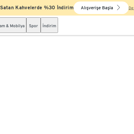
 Satan Kahvelerde %30 İndirim
Alışverişe Başla
De
şam & Mobilya
Spor
İndirim