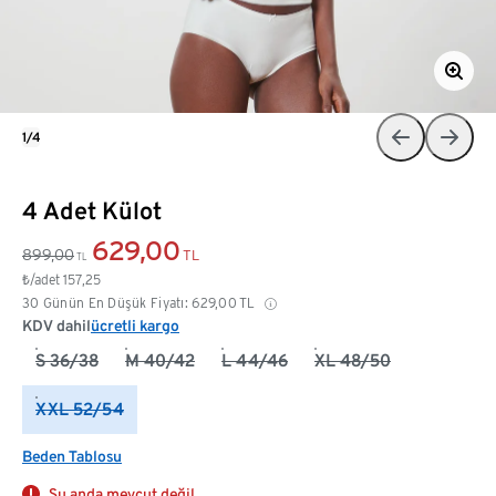
1/4
4 Adet Külot
629,00
899,00
TL
TL
₺/adet
157,25
30 Günün En Düşük Fiyatı:
629,00
TL
KDV dahil
ücretli kargo
S 36/38
M 40/42
L 44/46
XL 48/50
XXL 52/54
Beden Tablosu
Şu anda mevcut değil