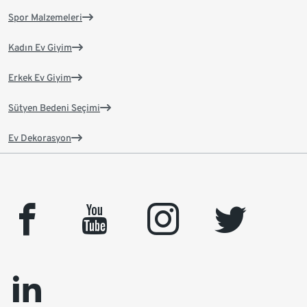
Spor Malzemeleri
Kadın Ev Giyim
Erkek Ev Giyim
Sütyen Bedeni Seçimi
Ev Dekorasyon
facebook
youtube
instagram
twitter
linkedin