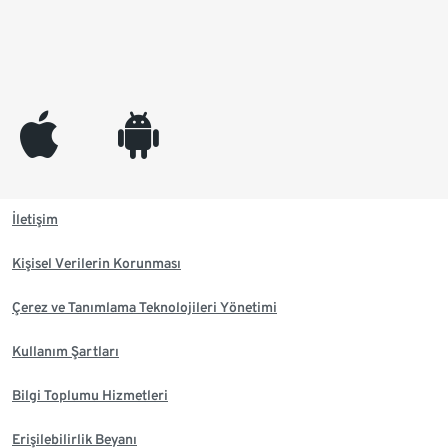
appleinc
android
İletişim
Kişisel Verilerin Korunması
Çerez ve Tanımlama Teknolojileri Yönetimi
Kullanım Şartları
Bilgi Toplumu Hizmetleri
Erişilebilirlik Beyanı