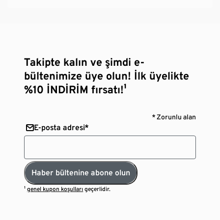
Takipte kalın ve şimdi e-
bültenimize üye olun! İlk üyelikte
%10 İNDİRİM fırsatı!¹
* Zorunlu alan
E-posta adresi*
Haber bültenine abone olun
¹
genel kupon koşulları
geçerlidir.