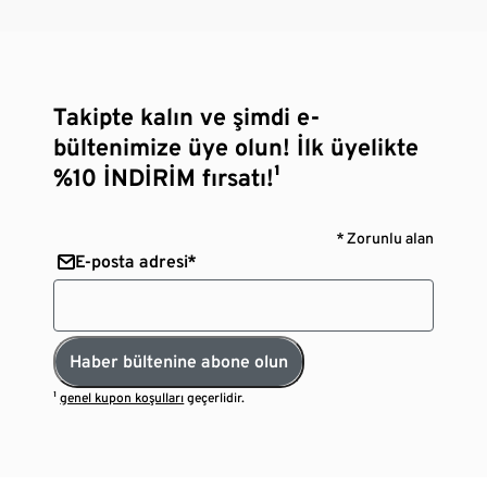
Takipte kalın ve şimdi e-
bültenimize üye olun! İlk üyelikte
%10 İNDİRİM fırsatı!¹
* Zorunlu alan
E-posta adresi*
Haber bültenine abone olun
¹
genel kupon koşulları
geçerlidir.