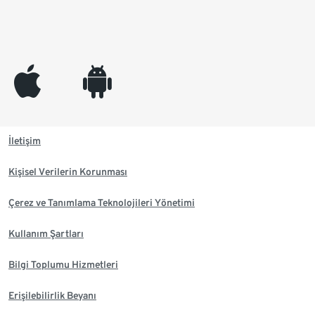
appleinc
android
İletişim
Kişisel Verilerin Korunması
Çerez ve Tanımlama Teknolojileri Yönetimi
Kullanım Şartları
Bilgi Toplumu Hizmetleri
Erişilebilirlik Beyanı