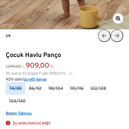
1/4
Çocuk Havlu Panço
909,00
1.299,00
TL
TL
30 Günün En Düşük Fiyatı:
909,00
TL
KDV dahil
ücretli kargo
74/80
86/92
98/104
110/116
122/128
134/140
Beden Tablosu
Şu anda mevcut değil