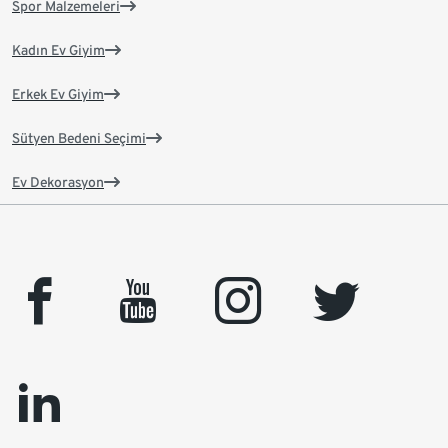
Spor Malzemeleri
Kadın Ev Giyim
Erkek Ev Giyim
Sütyen Bedeni Seçimi
Ev Dekorasyon
facebook
youtube
instagram
twitter
linkedin