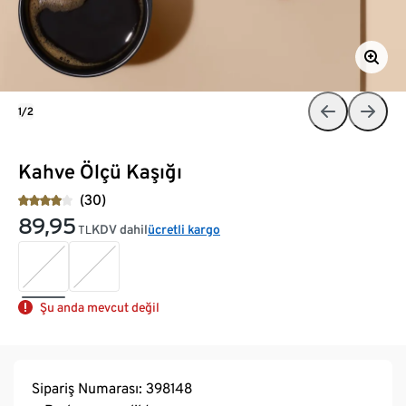
1/2
Kahve Ölçü Kaşığı
(30)
89,95
KDV dahil
ücretli kargo
TL
Şu anda mevcut değil
Sipariş Numarası: 398148