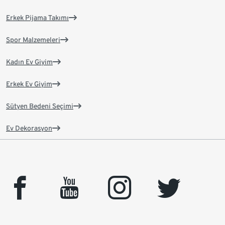
Erkek Pijama Takımı
Spor Malzemeleri
Kadın Ev Giyim
Erkek Ev Giyim
Sütyen Bedeni Seçimi
Ev Dekorasyon
facebook
youtube
instagram
twitter