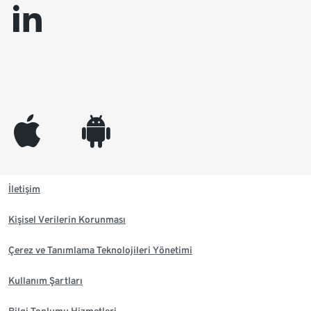
linkedin
appleinc
android
İletişim
Kişisel Verilerin Korunması
Çerez ve Tanımlama Teknolojileri Yönetimi
Kullanım Şartları